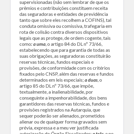
supervisionadas (não sem lembrar de que os
prêmios e contribuições constituem receita
das seguradoras e entidades de previdência
tanto que sobre eles recolhem a COFINS), tal
conduta omissiva ou comissiva, trafegaria em
rota de colisão contra diversos dispositivos
legais que as protege, de ordem cogente, tais
como
:
a uma
, o artigo 84 do DL nº 73/66,
estabelecendo que para garantia de todas as
suas obrigações, as seguradoras constituirão
reservas técnicas, fundos especiais e
provisões, de conformidade com os critérios
fixados pelo CNSP, além das reservas e fundos
determinados em leis especiais;
a duas
, o
artigo 85 do DL nº 73/66, que impõe,
textualmente, a inalienabilidade, por
conseguinte a impenhorabilidade, dos bens
garantidores das reservas técnicas, fundos e
provisões registrados na Autarquia, que
sequer poderão ser alienados, prometidos
alienar ou de qualquer forma gravados sem
prévia, expressa e a meu ver justificada
autorização do Órgão Fiscalizador;
a três
, e no