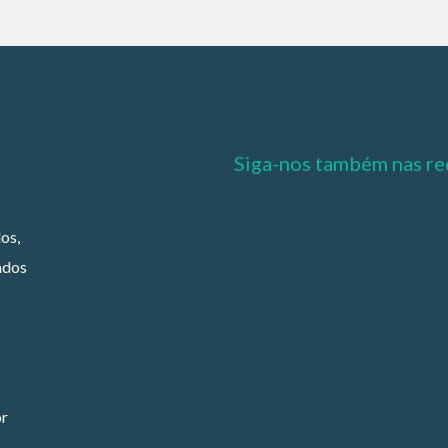
Siga-nos também nas re
os,
ados
br