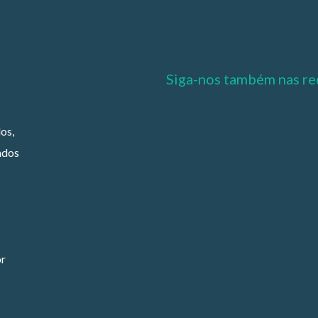
Siga-nos também nas re
os,
ados
br