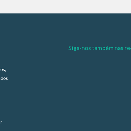
Siga-nos também nas re
os,
ados
br